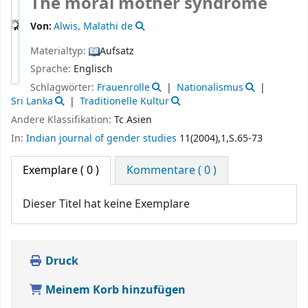
The moral mother syndrome
Von:
Alwis, Malathi de
Materialtyp:
Aufsatz
Sprache:
Englisch
Schlagwörter:
Frauenrolle
Nationalismus
Sri Lanka
Traditionelle Kultur
Andere Klassifikation:
Tc Asien
In:
Indian journal of gender studies
11(2004),1,S.65-73
Exemplare
( 0 )
Kommentare ( 0 )
Dieser Titel hat keine Exemplare
Druck
Meinem Korb hinzufügen