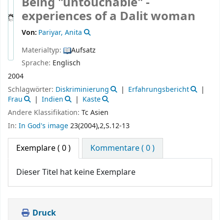
Being "untouchable" -
experiences of a Dalit woman
Von:
Pariyar, Anita
Materialtyp:
Aufsatz
Sprache:
Englisch
2004
Schlagwörter:
Diskriminierung
Erfahrungsbericht
Frau
Indien
Kaste
Andere Klassifikation:
Tc Asien
In:
In God's image
23(2004),2,S.12-13
Exemplare
( 0 )
Kommentare ( 0 )
Dieser Titel hat keine Exemplare
Druck