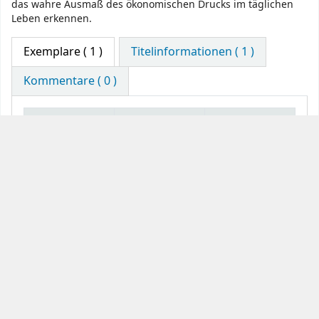
das wahre Ausmaß des ökonomischen Drucks im täglichen
Leben erkennen.
Exemplare
( 1 )
Titelinformationen ( 1 )
Kommentare ( 0 )
Aktuelle
Medientyp
Bibliothek
Exemplare
Buch
C3-Bibliothek
Bestand ÖFSE
UG
Vormerken
Druck