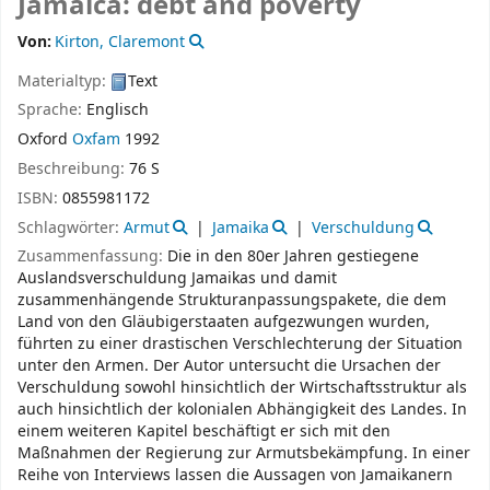
Jamaica: debt and poverty
Von:
Kirton, Claremont
Materialtyp:
Text
Sprache:
Englisch
Oxford
Oxfam
1992
Beschreibung:
76 S
ISBN:
0855981172
Schlagwörter:
Armut
Jamaika
Verschuldung
Zusammenfassung:
Die in den 80er Jahren gestiegene
Auslandsverschuldung Jamaikas und damit
zusammenhängende Strukturanpassungspakete, die dem
Land von den Gläubigerstaaten aufgezwungen wurden,
führten zu einer drastischen Verschlechterung der Situation
unter den Armen. Der Autor untersucht die Ursachen der
Verschuldung sowohl hinsichtlich der Wirtschaftsstruktur als
auch hinsichtlich der kolonialen Abhängigkeit des Landes. In
einem weiteren Kapitel beschäftigt er sich mit den
Maßnahmen der Regierung zur Armutsbekämpfung. In einer
Reihe von Interviews lassen die Aussagen von Jamaikanern