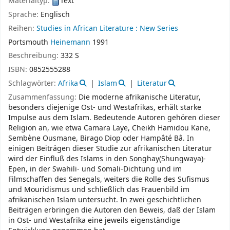
Materialtyp:
Text
Sprache:
Englisch
Reihen:
Studies in African Literature : New Series
Portsmouth
Heinemann
1991
Beschreibung:
332 S
ISBN:
0852555288
Schlagwörter:
Afrika
Islam
Literatur
Zusammenfassung:
Die moderne afrikanische Literatur,
besonders diejenige Ost- und Westafrikas, erhält starke
Impulse aus dem Islam. Bedeutende Autoren gehören dieser
Religion an, wie etwa Camara Laye, Cheikh Hamidou Kane,
Sembène Ousmane, Birago Diop oder Hampâté Bâ. In
einigen Beiträgen dieser Studie zur afrikanischen Literatur
wird der Einfluß des Islams in den Songhay(Shungwaya)-
Epen, in der Swahili- und Somali-Dichtung und im
Filmschaffen des Senegals, weiters die Rolle des Sufismus
und Mouridismus und schließlich das Frauenbild im
afrikanischen Islam untersucht. In zwei geschichtlichen
Beiträgen erbringen die Autoren den Beweis, daß der Islam
in Ost- und Westafrika eine jeweils eigenständige