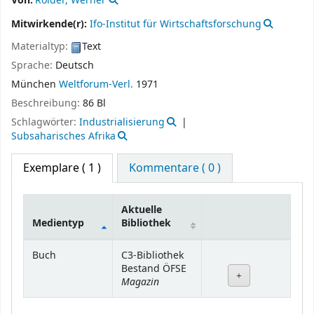
Von:
Roider, Werner
Mitwirkende(r):
Ifo-Institut für Wirtschaftsforschung
Materialtyp:
Text
Sprache:
Deutsch
München
Weltforum-Verl.
1971
Beschreibung:
86 Bl
Schlagwörter:
Industrialisierung
Subsaharisches Afrika
Exemplare
( 1 )
Kommentare ( 0 )
Aktuelle
Medientyp
Bibliothek
Exemplare
Buch
C3-Bibliothek
Bestand ÖFSE
Magazin