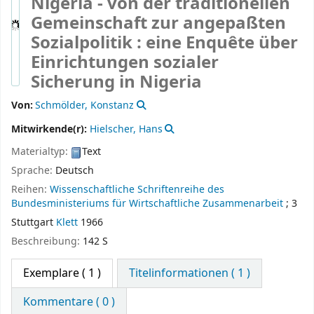
Nigeria - von der traditionellen
Gemeinschaft zur angepaßten
Sozialpolitik : eine Enquête über
Einrichtungen sozialer
Sicherung in Nigeria
Von:
Schmölder, Konstanz
Mitwirkende(r):
Hielscher, Hans
Materialtyp:
Text
Sprache:
Deutsch
Reihen:
Wissenschaftliche Schriftenreihe des
Bundesministeriums für Wirtschaftliche Zusammenarbeit
; 3
Stuttgart
Klett
1966
Beschreibung:
142 S
Exemplare
( 1 )
Titelinformationen ( 1 )
Kommentare ( 0 )