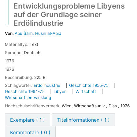
Exemplare
( 1 )
Titelinformationen ( 1 )
Kommentare ( 0 )
Vormerken
Druck
Meinem Korb hinzufügen
Datensatz speichern
Weitere Suchen
Powered by
Koha
Sprachen:
Deutsch
English