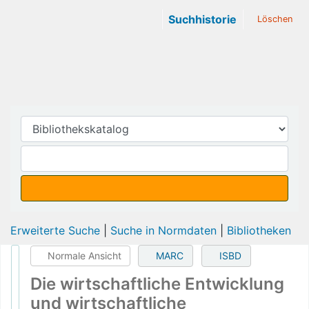
Normale Ansicht
MARC
ISBD
Die wirtschaftliche Entwicklung
und wirtschaftliche
Entwicklungsprobleme Libyens
auf der Grundlage seiner
Erdölindustrie
Von:
Abu Šarh, Husni al-Abid
Materialtyp:
Text
Sprache:
Deutsch
1976
1976
Beschreibung:
225 Bl
Schlagwörter:
Erdölindustrie
Geschichte 1955-75
Geschichte 1964-75
Libyen
Wirtschaft
Wirtschaftsentwicklung
Hochschulschriftenvermerk:
Wien, Wirtschaftsuniv., Diss., 1976