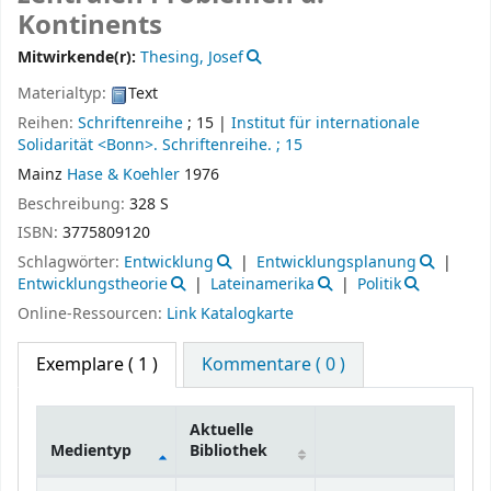
Kontinents
Mitwirkende(r):
Thesing, Josef
Materialtyp:
Text
Reihen:
Schriftenreihe
; 15
|
Institut für internationale
Solidarität <Bonn>. Schriftenreihe. ; 15
Mainz
Hase & Koehler
1976
Beschreibung:
328 S
ISBN:
3775809120
Schlagwörter:
Entwicklung
Entwicklungsplanung
Entwicklungstheorie
Lateinamerika
Politik
Online-Ressourcen:
Link Katalogkarte
Exemplare
( 1 )
Kommentare ( 0 )
Aktuelle
Medientyp
Bibliothek
Exemplare