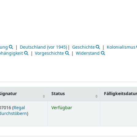
rung
Deutschland (vor 1945)
Geschichte
Kolonialismus
hängigkeit
Vorgeschichte
Widerstand
Signatur
Status
Fälligkeitsdat
07016 (
Regal
Verfügbar
(Öffnet sich unterhalb)
durchstöbern
)