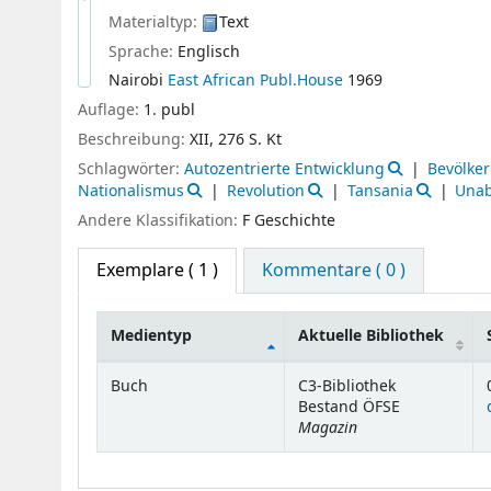
Materialtyp:
Text
Sprache:
Englisch
Nairobi
East African Publ.House
1969
Auflage:
1. publ
Beschreibung:
XII, 276 S. Kt
Schlagwörter:
Autozentrierte Entwicklung
Bevölke
Nationalismus
Revolution
Tansania
Unab
Andere Klassifikation:
F Geschichte
Exemplare
( 1 )
Kommentare ( 0 )
Medientyp
Aktuelle Bibliothek
Exemplare
Buch
C3-Bibliothek
Bestand ÖFSE
Magazin