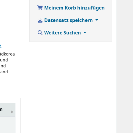
Meinem Korb hinzufügen
Datensatz speichern
Weitere Suchen
Südkorea
 und
und
Band
um