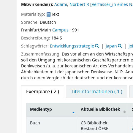
Mitwirkende(r):
Adami, Norbert R
[Verfasser_in eines 
Materialtyp:
Text
Sprache:
Deutsch
Frankfurt/Main
Campus
1991
Beschreibung:
184 S
Schlagwörter:
Entwicklungsstrategie
Japan
Jo
Zusammenfassung:
Das vor allem an den Wirtschaftspr
soll den Umgang mit koreanischen Geschäftspartnern er
Denkweisen (u. a. zur koreanischen Art des Verhandeln
Ähnlichkeiten mit der japanischen Denkweise. N. R. Ad
durch einen Vergleich der deutschen und der koreanisc
Exemplare
( 2 )
Titelinformationen ( 1 )
Medientyp
Aktuelle Bibliothek
Exemplare
Buch
C3-Bibliothek
Bestand ÖFSE