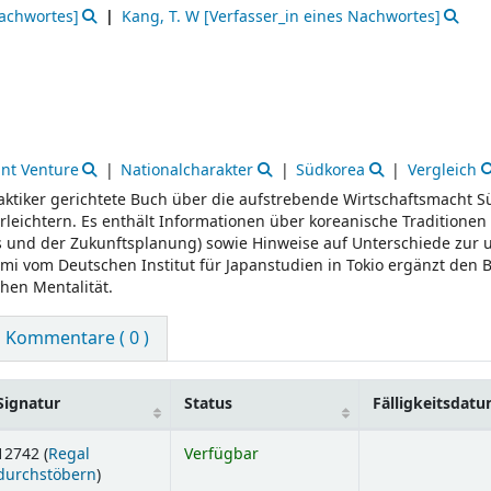
Nachwortes]
Kang, T. W
[Verfasser_in eines Nachwortes]
int Venture
Nationalcharakter
Südkorea
Vergleich
aktiker gerichtete Buch über die aufstrebende Wirtschaftsmacht 
leichtern. Es enthält Informationen über koreanische Traditionen
s und der Zukunftsplanung) sowie Hinweise auf Unterschiede zur 
ami vom Deutschen Institut für Japanstudien in Tokio ergänzt den 
hen Mentalität.
Kommentare ( 0 )
Signatur
Status
Fälligkeitsdat
12742 (
Regal
Verfügbar
(Öffnet sich unterhalb)
durchstöbern
)