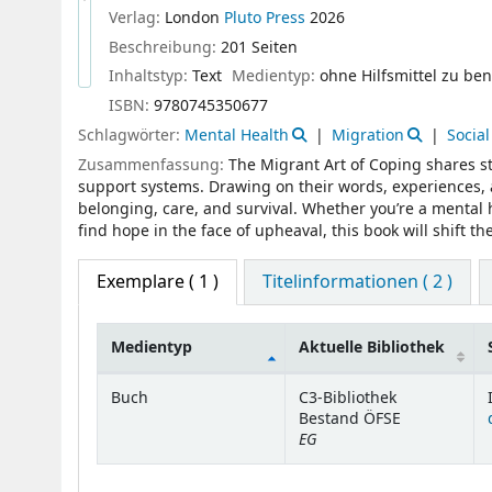
Verlag:
London
Pluto Press
2026
Beschreibung:
201 Seiten
Inhaltstyp:
Text
Medientyp:
ohne Hilfsmittel zu be
ISBN:
9780745350677
Schlagwörter:
Mental Health
Migration
Social
Zusammenfassung:
The Migrant Art of Coping shares st
support systems. Drawing on their words, experiences, an
belonging, care, and survival. Whether you’re a mental 
find hope in the face of upheaval, this book will shift t
Exemplare
( 1 )
Titelinformationen ( 2 )
Medientyp
Aktuelle Bibliothek
Exemplare
Buch
C3-Bibliothek
Bestand ÖFSE
EG