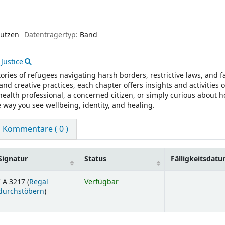
nutzen
Datenträgertyp:
Band
 Justice
ories of refugees navigating harsh borders, restrictive laws, and fa
d creative practices, each chapter offers insights and activities 
health professional, a concerned citizen, or simply curious about 
he way you see wellbeing, identity, and healing.
Kommentare ( 0 )
Signatur
Status
Fälligkeitsdat
I A 3217 (
Regal
Verfügbar
(Öffnet sich unterhalb)
durchstöbern
)