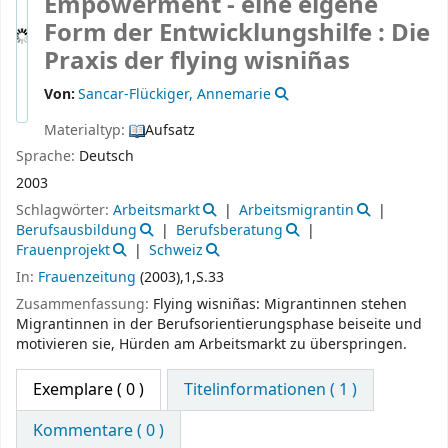
Empowerment - eine eigene
Form der Entwicklungshilfe : Die
Praxis der flying wisniñas
Von:
Sancar-Flückiger, Annemarie
Materialtyp:
Aufsatz
Sprache:
Deutsch
2003
Schlagwörter:
Arbeitsmarkt
Arbeitsmigrantin
Berufsausbildung
Berufsberatung
Frauenprojekt
Schweiz
In:
Frauenzeitung
(2003),1,S.33
Zusammenfassung:
Flying wisniñas: Migrantinnen stehen
Migrantinnen in der Berufsorientierungsphase beiseite und
motivieren sie, Hürden am Arbeitsmarkt zu überspringen.
Exemplare
( 0 )
Titelinformationen ( 1 )
Kommentare ( 0 )